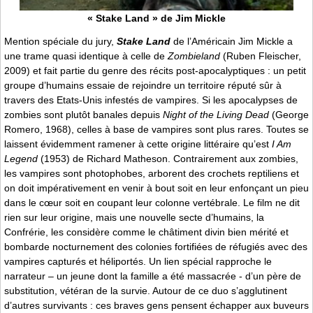
« Stake Land » de Jim Mickle
Mention spéciale du jury,
Stake Land
de l’Américain Jim Mickle a
une trame quasi identique à celle de
Zombieland
(Ruben Fleischer,
2009) et fait partie du genre des récits post-apocalyptiques : un petit
groupe d’humains essaie de rejoindre un territoire réputé sûr à
travers des Etats-Unis infestés de vampires. Si les apocalypses de
zombies sont plutôt banales depuis
Night of the Living Dead
(George
Romero, 1968), celles à base de vampires sont plus rares. Toutes se
laissent évidemment ramener à cette origine littéraire qu’est
I Am
Legend
(1953) de Richard Matheson. Contrairement aux zombies,
les vampires sont photophobes, arborent des crochets reptiliens et
on doit impérativement en venir à bout soit en leur enfonçant un pieu
dans le cœur soit en coupant leur colonne vertébrale. Le film ne dit
rien sur leur origine, mais une nouvelle secte d’humains, la
Confrérie, les considère comme le châtiment divin bien mérité et
bombarde nocturnement des colonies fortifiées de réfugiés avec des
vampires capturés et héliportés. Un lien spécial rapproche le
narrateur – un jeune dont la famille a été massacrée - d’un père de
substitution, vétéran de la survie. Autour de ce duo s’agglutinent
d’autres survivants : ces braves gens pensent échapper aux buveurs