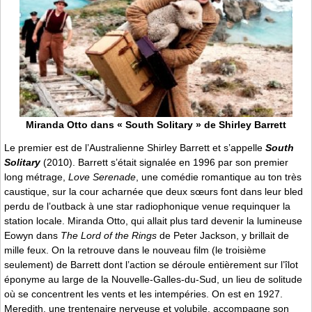
Miranda Otto dans « South Solitary » de Shirley Barrett
Le premier est de l’Australienne Shirley Barrett et s’appelle
South
Solitary
(2010). Barrett s’était signalée en 1996 par son premier
long métrage,
Love Serenade
, une comédie romantique au ton très
caustique, sur la cour acharnée que deux sœurs font dans leur bled
perdu de l’outback à une star radiophonique venue requinquer la
station locale. Miranda Otto, qui allait plus tard devenir la lumineuse
Eowyn dans
The Lord of the Rings
de Peter Jackson, y brillait de
mille feux. On la retrouve dans le nouveau film (le troisième
seulement) de Barrett dont l’action se déroule entièrement sur l’îlot
éponyme au large de la Nouvelle-Galles-du-Sud, un lieu de solitude
où se concentrent les vents et les intempéries. On est en 1927.
Meredith, une trentenaire nerveuse et volubile, accompagne son