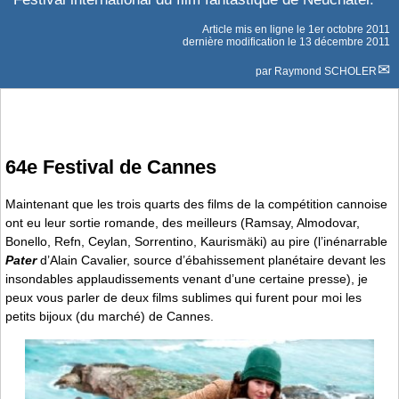
Article mis en ligne le
1er octobre 2011
dernière modification le 13 décembre 2011
par
Raymond SCHOLER
64e Festival de Cannes
Maintenant que les trois quarts des films de la compétition cannoise
ont eu leur sortie romande, des meilleurs (Ramsay, Almodovar,
Bonello, Refn, Ceylan, Sorrentino, Kaurismäki) au pire (l’inénarrable
Pater
d’Alain Cavalier, source d’ébahissement planétaire devant les
insondables applaudissements venant d’une certaine presse), je
peux vous parler de deux films sublimes qui furent pour moi les
petits bijoux (du marché) de Cannes.