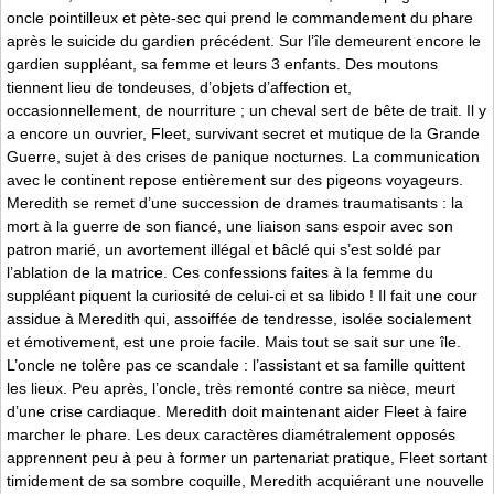
oncle pointilleux et pète-sec qui prend le commandement du phare
après le suicide du gardien précédent. Sur l’île demeurent encore le
gardien suppléant, sa femme et leurs 3 enfants. Des moutons
tiennent lieu de tondeuses, d’objets d’affection et,
occasionnellement, de nourriture ; un cheval sert de bête de trait. Il y
a encore un ouvrier, Fleet, survivant secret et mutique de la Grande
Guerre, sujet à des crises de panique nocturnes. La communication
avec le continent repose entièrement sur des pigeons voyageurs.
Meredith se remet d’une succession de drames traumatisants : la
mort à la guerre de son fiancé, une liaison sans espoir avec son
patron marié, un avortement illégal et bâclé qui s’est soldé par
l’ablation de la matrice. Ces confessions faites à la femme du
suppléant piquent la curiosité de celui-ci et sa libido ! Il fait une cour
assidue à Meredith qui, assoiffée de tendresse, isolée socialement
et émotivement, est une proie facile. Mais tout se sait sur une île.
L’oncle ne tolère pas ce scandale : l’assistant et sa famille quittent
les lieux. Peu après, l’oncle, très remonté contre sa nièce, meurt
d’une crise cardiaque. Meredith doit maintenant aider Fleet à faire
marcher le phare. Les deux caractères diamétralement opposés
apprennent peu à peu à former un partenariat pratique, Fleet sortant
timidement de sa sombre coquille, Meredith acquiérant une nouvelle