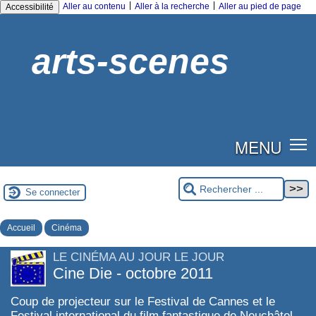
|
|
Aller au contenu
Aller à la recherche
Aller au pied de page
Accessibilité
arts-scenes
MENU
Se connecter
Accueil
Cinéma
LE CINÉMA AU JOUR LE JOUR
Cine Die - octobre 2011
Coup de projecteur sur le Festival de Cannes et le
Festival international du film fantastique de Neuchâtel.