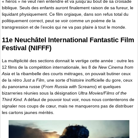
« héros » ne veut rien entendre et va jusqu’au bout de sa croisade
biblique. Seuls des enfants auront finalement raison de sa fureur, le
liquidant physiquement. Ce film orgiaque, dans son refus total du
politiquement correct, peut se voir comme un poème de la
transgression et de l’excès qui ne va pas plaire à tout le monde.
11e Neuchâtel International Fantastic Film
Festival (NIFFF)
La multiplicité des sections donnait le vertige cette année : outre les
12 films de la compétition internationale, les 8 de
New Cinema from
Asia
et la ribambelle des courts métrages, on pouvait butiner ceux
de la rétro
Just a Film
, une sorte d’histoire inofficielle du gore, ceux
du panorama russe (
From Russia with Screams
) et quelques
bizarreries réunies sous la désignation
Ultra Movies/Films of the
Third Kind
. A défaut de pouvoir tout voir, nous nous contenterons de
signaler nos coups de cœur, mais ne manquerons pas de distribuer
les cartons jaunes mérités.