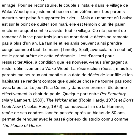
enragé. Pour se reconstruire, le couple s’installe dans le village de
Wake Wood qui a justement besoin d’un vétérinaire. Les parents
meurtris ont peine à supporter leur deuil. Mais au moment où Louise
est sur le point de quitter son mari, elle est témoin d’un rite païen
nocturne auquel semble assister tout le village. Ce rite permet de
ramener à la vie pour trois jours un mort dont le décès ne remonte
pas à plus d’un an. La famille et les amis peuvent ainsi prendre
congé comme il faut. Le maire (Timothy Spall, avunculaire à souhait)
est le grand prêtre de cette cérémonie. Il est d’accord pour
ressusciter Alice, à condition que les nouveau-venus s’engagent à
rester définitivement à Wake Wood. La résurrection réussit, mais les
parents malheureux ont menti sur la date de décès de leur fille et les
habitants se rendent compte que quelque chose ne tourne pas rond
avec la petite. Le jeu d’Ella Connolly dans son premier rôle donne
effectivement la chair de poule. Quelque part entre
Pet Semetary
(Mary Lambert, 1989),
The Wicker Man
(Robin Hardy, 1973) et
Don’t
Look Now
(Nicolas Roeg, 1973), ce nouveau film de la Hammer,
renée de ses cendres l’année passée après un hiatus de 30 ans,
permet de renouer avec le passé glorieux du studio connu comme
The House of Horror
.