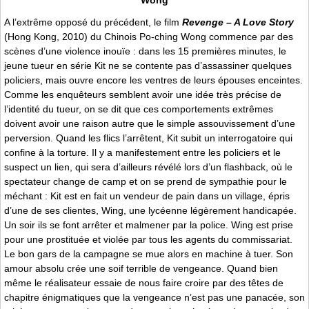
A l’extrême opposé du précédent, le film
Revenge – A Love Story
(Hong Kong, 2010) du Chinois Po-ching Wong commence par des
scènes d’une violence inouïe : dans les 15 premières minutes, le
jeune tueur en série Kit ne se contente pas d’assassiner quelques
policiers, mais ouvre encore les ventres de leurs épouses enceintes.
Comme les enquêteurs semblent avoir une idée très précise de
l’identité du tueur, on se dit que ces comportements extrêmes
doivent avoir une raison autre que le simple assouvissement d’une
perversion. Quand les flics l’arrêtent, Kit subit un interrogatoire qui
confine à la torture. Il y a manifestement entre les policiers et le
suspect un lien, qui sera d’ailleurs révélé lors d’un flashback, où le
spectateur change de camp et on se prend de sympathie pour le
méchant : Kit est en fait un vendeur de pain dans un village, épris
d’une de ses clientes, Wing, une lycéenne légèrement handicapée.
Un soir ils se font arrêter et malmener par la police. Wing est prise
pour une prostituée et violée par tous les agents du commissariat.
Le bon gars de la campagne se mue alors en machine à tuer. Son
amour absolu crée une soif terrible de vengeance. Quand bien
même le réalisateur essaie de nous faire croire par des têtes de
chapitre énigmatiques que la vengeance n’est pas une panacée, son