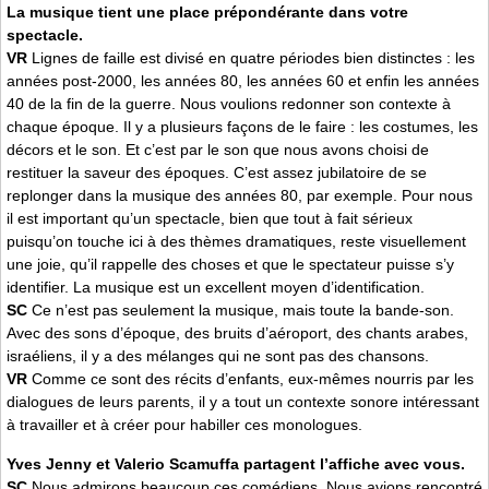
La musique tient une place prépondérante dans votre
spectacle.
VR
Lignes de faille est divisé en quatre périodes bien distinctes : les
années post-2000, les années 80, les années 60 et enfin les années
40 de la fin de la guerre. Nous voulions redonner son contexte à
chaque époque. Il y a plusieurs façons de le faire : les costumes, les
décors et le son. Et c’est par le son que nous avons choisi de
restituer la saveur des époques. C’est assez jubilatoire de se
replonger dans la musique des années 80, par exemple. Pour nous
il est important qu’un spectacle, bien que tout à fait sérieux
puisqu’on touche ici à des thèmes dramatiques, reste visuellement
une joie, qu’il rappelle des choses et que le spectateur puisse s’y
identifier. La musique est un excellent moyen d’identification.
SC
Ce n’est pas seulement la musique, mais toute la bande-son.
Avec des sons d’époque, des bruits d’aéroport, des chants arabes,
israéliens, il y a des mélanges qui ne sont pas des chansons.
VR
Comme ce sont des récits d’enfants, eux-mêmes nourris par les
dialogues de leurs parents, il y a tout un contexte sonore intéressant
à travailler et à créer pour habiller ces monologues.
Yves Jenny et Valerio Scamuffa partagent l’affiche avec vous.
SC
Nous admirons beaucoup ces comédiens. Nous avions rencontré