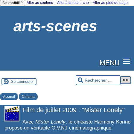
|
|
Aller au contenu
Aller à la recherche
Aller au pied de page
Accessibilité
arts-scenes
MENU
Se connecter
Accueil
Cinéma
Film de juillet 2009 : “Mister Lonely“
Avec
Mister Lonely
, le cinéaste Harmony Korine
propose un véritable O.V.N.I cinématographique.