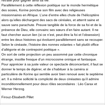
retraite pour gagner ainsi sa vie.
Parallèlement à cette réflexion poétique sur le monde hermétique
des sosies, Korine ponctue son film avec des religieuses
missionnaires en Afrique. L’une d’entre elles chute de l’hélicoptère
alors qu’elles déchargent des sacs de céréales, et atterrit saine et
sauve sans parachute. Preuve tangible de la force de sa foi et de la
présence de Dieu, elle convainc ses sœurs d’en faire autant. Il ne
faut chercher aucun lien (si ce n’est, peut-être la foi et l’obsession)
entre les deux histoires qui évoluent parallèlement sans se recouper.
Selon le cinéaste, l’histoire des nonnes volantes « fait plutôt office
d’allégorie et de contrepoint poétique ».
On sort de cette projection un peu assommé par cette chronique
étrange, insolite fresque d’un microcosme onirique et fantasque.
Pour apprécier à sa juste valeur ce spectacle déconcertant, il faut se
donner le temps de digérer, et de s’habituer à la caméra si
particulière de Korine qui semble avoir bien renoué avec le septième
art. Il a même sollicité la complicité de deux cinéastes qu’il admire
inconditionnellement pour deux rôles secondaires : Léo Carax et
Werner Herzog.
Firouz-Elisabeth Pillet