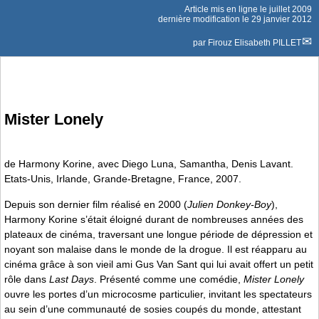
Article mis en ligne le
juillet 2009
dernière modification le 29 janvier 2012
par
Firouz Elisabeth PILLET
Mister Lonely
de Harmony Korine, avec Diego Luna, Samantha, Denis Lavant.
Etats-Unis, Irlande, Grande-Bretagne, France, 2007.
Depuis son dernier film réalisé en 2000 (
Julien Donkey-Boy
),
Harmony Korine s’était éloigné durant de nombreuses années des
plateaux de cinéma, traversant une longue période de dépression et
noyant son malaise dans le monde de la drogue. Il est réapparu au
cinéma grâce à son vieil ami Gus Van Sant qui lui avait offert un petit
rôle dans
Last Days
. Présenté comme une comédie,
Mister Lonely
ouvre les portes d’un microcosme particulier, invitant les spectateurs
au sein d’une communauté de sosies coupés du monde, attestant