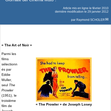
Article mis en ligne le
février 2010
dernière modification le 29 janvier 2012
par
Raymond SCHOLER
« The Art of Noir »
Parmi les
films
sélectionn
és par
Eddie
Muller,
seul
The
Prowler
(1951), le
troisième
« The Prowler » de Joseph Losey
film de