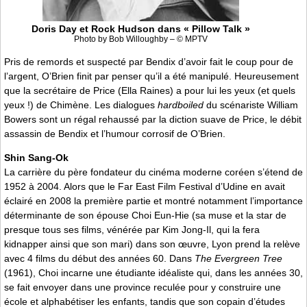
Doris Day et Rock Hudson dans « Pillow Talk »
Photo by Bob Willoughby – © MPTV
Pris de remords et suspecté par Bendix d’avoir fait le coup pour de
l’argent, O’Brien finit par penser qu’il a été manipulé. Heureusement
que la secrétaire de Price (Ella Raines) a pour lui les yeux (et quels
yeux !) de Chimène. Les dialogues
hardboiled
du scénariste William
Bowers sont un régal rehaussé par la diction suave de Price, le débit
assassin de Bendix et l’humour corrosif de O’Brien.
Shin Sang-Ok
La carrière du père fondateur du cinéma moderne coréen s’étend de
1952 à 2004. Alors que le Far East Film Festival d’Udine en avait
éclairé en 2008 la première partie et montré notamment l’importance
déterminante de son épouse Choi Eun-Hie (sa muse et la star de
presque tous ses films, vénérée par Kim Jong-Il, qui la fera
kidnapper ainsi que son mari) dans son œuvre, Lyon prend la relève
avec 4 films du début des années 60. Dans
The Evergreen Tree
(1961), Choi incarne une étudiante idéaliste qui, dans les années 30,
se fait envoyer dans une province reculée pour y construire une
école et alphabétiser les enfants, tandis que son copain d’études