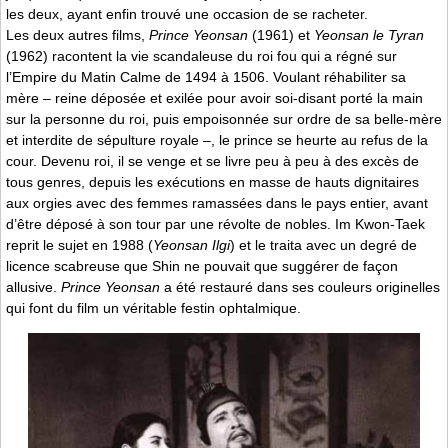
les deux, ayant enfin trouvé une occasion de se racheter.
Les deux autres films,
Prince Yeonsan
(1961) et
Yeonsan le Tyran
(1962) racontent la vie scandaleuse du roi fou qui a régné sur
l’Empire du Matin Calme de 1494 à 1506. Voulant réhabiliter sa
mère – reine déposée et exilée pour avoir soi-disant porté la main
sur la personne du roi, puis empoisonnée sur ordre de sa belle-mère
et interdite de sépulture royale –, le prince se heurte au refus de la
cour. Devenu roi, il se venge et se livre peu à peu à des excès de
tous genres, depuis les exécutions en masse de hauts dignitaires
aux orgies avec des femmes ramassées dans le pays entier, avant
d’être déposé à son tour par une révolte de nobles. Im Kwon-Taek
reprit le sujet en 1988 (
Yeonsan Ilgi
) et le traita avec un degré de
licence scabreuse que Shin ne pouvait que suggérer de façon
allusive.
Prince Yeonsan
a été restauré dans ses couleurs originelles
qui font du film un véritable festin ophtalmique.