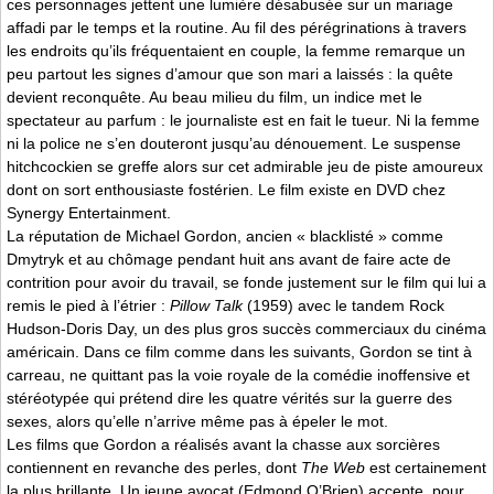
ces personnages jettent une lumière désabusée sur un mariage
affadi par le temps et la routine. Au fil des pérégrinations à travers
les endroits qu’ils fréquentaient en couple, la femme remarque un
peu partout les signes d’amour que son mari a laissés : la quête
devient reconquête. Au beau milieu du film, un indice met le
spectateur au parfum : le journaliste est en fait le tueur. Ni la femme
ni la police ne s’en douteront jusqu’au dénouement. Le suspense
hitchcockien se greffe alors sur cet admirable jeu de piste amoureux
dont on sort enthousiaste fostérien. Le film existe en DVD chez
Synergy Entertainment.
La réputation de Michael Gordon, ancien « blacklisté » comme
Dmytryk et au chômage pendant huit ans avant de faire acte de
contrition pour avoir du travail, se fonde justement sur le film qui lui a
remis le pied à l’étrier :
Pillow Talk
(1959) avec le tandem Rock
Hudson-Doris Day, un des plus gros succès commerciaux du cinéma
américain. Dans ce film comme dans les suivants, Gordon se tint à
carreau, ne quittant pas la voie royale de la comédie inoffensive et
stéréotypée qui prétend dire les quatre vérités sur la guerre des
sexes, alors qu’elle n’arrive même pas à épeler le mot.
Les films que Gordon a réalisés avant la chasse aux sorcières
contiennent en revanche des perles, dont
The Web
est certainement
la plus brillante. Un jeune avocat (Edmond O’Brien) accepte, pour