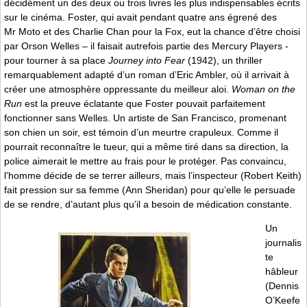
décidément un des deux ou trois livres les plus indispensables écrits
sur le cinéma. Foster, qui avait pendant quatre ans égrené des
Mr Moto et des Charlie Chan pour la Fox, eut la chance d’être choisi
par Orson Welles – il faisait autrefois partie des Mercury Players -
pour tourner à sa place
Journey into Fear
(1942), un thriller
remarquablement adapté d’un roman d’Eric Ambler, où il arrivait à
créer une atmosphère oppressante du meilleur aloi.
Woman on the
Run
est la preuve éclatante que Foster pouvait parfaitement
fonctionner sans Welles. Un artiste de San Francisco, promenant
son chien un soir, est témoin d’un meurtre crapuleux. Comme il
pourrait reconnaître le tueur, qui a même tiré dans sa direction, la
police aimerait le mettre au frais pour le protéger. Pas convaincu,
l’homme décide de se terrer ailleurs, mais l’inspecteur (Robert Keith)
fait pression sur sa femme (Ann Sheridan) pour qu’elle le persuade
de se rendre, d’autant plus qu’il a besoin de médication constante.
Un
journalis
te
hâbleur
(Dennis
O’Keefe