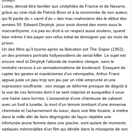
Joseph
Losey, devrait être familier aux cinéphiles de France et de Navarre,
grâce au ciné-club de Patrick Brion et à la renommée de son auteur,
qui fit partie du « carré d’as » des mac-mahoniens dès le début des
années 50. Edward Dmytryk, pour avoir donné des noms sous le
maccarthysme, n’a pas eu droit à un respect aussi soutenu, quand
bien même il dut payer son refus initial de témoigner par six mois de
prison.
Un des films qu’il tourne après sa libération est
The Sniper
(1952),
un des premiers portraits hollywoodiens de
serial killer
. Le sujet est
encore neuf et Dmytryk l’aborde de manière clinique, sans le
moindre recours à un sensationnalisme de boulevard. Essayant de
capter les gestes et maniérismes d’un névropathe, Arthur Franz
appuie juste un peu trop son jeu par un côté emprunté et une
expression souffrante : son visage se déforme presque de dégoût à
la vue de ces femmes dont il se sent méprisé et auxquelles il voue
une haine sans bornes. L’assassinat d’une chanteuse de cabaret
avec un fusil à lunette, la mort d’un témoin tombant d’une immense
cheminée et l’acharnement du tueur, dans une fête foraine, à mettre
dans le mille afin de faire dégringoler de façon répétée une
infortunée jeune femme dans une piscine, sont autant de moments
sadiques mémorables d’un film qui décèle dans la misogynie de son