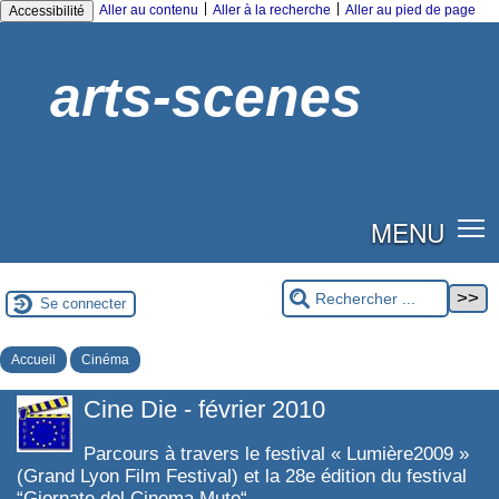
|
|
Aller au contenu
Aller à la recherche
Aller au pied de page
Accessibilité
arts-scenes
MENU
Se connecter
Accueil
Cinéma
Cine Die - février 2010
Parcours à travers le festival « Lumière2009 »
(Grand Lyon Film Festival) et la 28e édition du festival
“Giornate del Cinema Muto“.