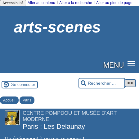
|
|
Aller au contenu
Aller à la recherche
Aller au pied de page
Accessibilité
arts-scenes
MENU
Se connecter
Accueil
Paris
CENTRE POMPDOU ET MUSÉE D’ART
MODERNE
Paris : Les Delaunay
Un événement à ne pas manquer !