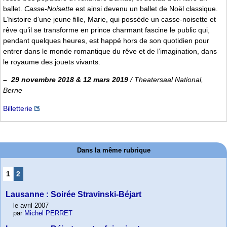
ballet.
Casse-Noisette
est ainsi devenu un ballet de Noël classique.
L’histoire d’une jeune fille, Marie, qui possède un casse-noisette et
rêve qu’il se transforme en prince charmant fascine le public qui,
pendant quelques heures, est happé hors de son quotidien pour
entrer dans le monde romantique du rêve et de l’imagination, dans
le royaume des jouets vivants.
–
29 novembre 2018 & 12 mars 2019
/ Theatersaal National,
Berne
Billetterie
Dans la même rubrique
1
2
Lausanne : Soirée Stravinski-Béjart
le avril 2007
par
Michel PERRET