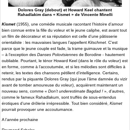
Dolores Gray (debout) et Howard Keel chantent
Rahadlakim dans « Kismet » de Vincente Minelli
Kismet
(1955), une comédie musicale racontant l’histoire d’amour
bien connue entre la fille du voleur et le jeune caliphe, est avant tout
un film de décorateur et sa réputation est celle d’une pâtisserie
orientaliste : les mauvaises langues l’appellent
Kitschmet
. C’est
parce que le jeune couple est fade, la trame guimauve et la musique
– à l’exception des
Danses Polovtsiennes
de Borodine - hautement
oubliable. Pourtant, le ténor Howard Keel (dans le rôle du voleur) est
en forme, comme à l’accoutumée, et si les mélodies sont difficiles à
retenir, les textes des chansons pétillent d’intelligence. Certains,
rendus par la piquante Dolores Gray (qui joue l’âme damnée du vizir
avant de tomber amoureuse du voleur), acquièrent maintenant un
nouveau sens, comme «
Don’t underestimate Bagdad !
», d’autres,
comme le fameux Rahadlakum, sont truffés de sous-entendus
érotiques d’une drôlerie irrépressible. Tout bien considéré,
Kismet
pourrait provoquer une accoutumance.
A l’année prochaine
Raymond Scholer