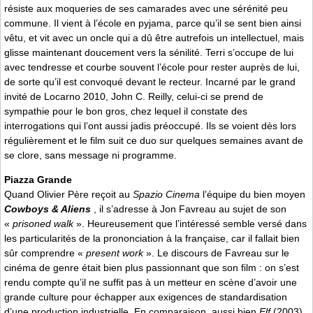
résiste aux moqueries de ses camarades avec une sérénité peu
commune. Il vient à l’école en pyjama, parce qu’il se sent bien ainsi
vêtu, et vit avec un oncle qui a dû être autrefois un intellectuel, mais
glisse maintenant doucement vers la sénilité. Terri s’occupe de lui
avec tendresse et courbe souvent l’école pour rester auprès de lui,
de sorte qu’il est convoqué devant le recteur. Incarné par le grand
invité de Locarno 2010, John C. Reilly, celui-ci se prend de
sympathie pour le bon gros, chez lequel il constate des
interrogations qui l’ont aussi jadis préoccupé. Ils se voient dès lors
régulièrement et le film suit ce duo sur quelques semaines avant de
se clore, sans message ni programme.
Piazza Grande
Quand Olivier Père reçoit au
Spazio Cinema
l’équipe du bien moyen
Cowboys & Aliens
, il s’adresse à Jon Favreau au sujet de son
«
prisoned walk
». Heureusement que l’intéressé semble versé dans
les particularités de la prononciation à la française, car il fallait bien
sûr comprendre «
present work
». Le discours de Favreau sur le
cinéma de genre était bien plus passionnant que son film : on s’est
rendu compte qu’il ne suffit pas à un metteur en scène d’avoir une
grande culture pour échapper aux exigences de standardisation
d’une production industrielle. En comparaison, aussi bien
Elf
(2003)