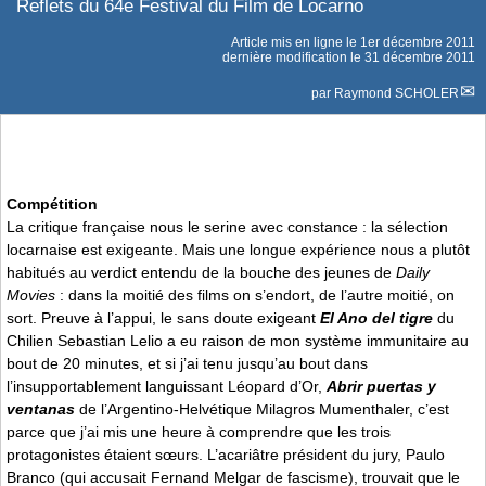
Reflets du 64e Festival du Film de Locarno
Article mis en ligne le
1er décembre 2011
dernière modification le 31 décembre 2011
par
Raymond SCHOLER
Compétition
La critique française nous le serine avec constance : la sélection
locarnaise est exigeante. Mais une longue expérience nous a plutôt
habitués au verdict entendu de la bouche des jeunes de
Daily
Movies
: dans la moitié des films on s’endort, de l’autre moitié, on
sort. Preuve à l’appui, le sans doute exigeant
El Ano del tigre
du
Chilien Sebastian Lelio a eu raison de mon système immunitaire au
bout de 20 minutes, et si j’ai tenu jusqu’au bout dans
l’insupportablement languissant Léopard d’Or,
Abrir puertas y
ventanas
de l’Argentino-Helvétique Milagros Mumenthaler, c’est
parce que j’ai mis une heure à comprendre que les trois
protagonistes étaient sœurs. L’acariâtre président du jury, Paulo
Branco (qui accusait Fernand Melgar de fascisme), trouvait que le