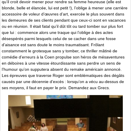
qu’il croit devoir mener pour rendre sa femme heureuse (elle est
blonde, belle et élancée, lui est petit !), l’oblige à mener une carrière
accessoire de voleur d’œuvres d’art, exercée le plus souvent dans
les demeures de ses clients pendant que ceux-ci sont en vacances
ou en réunion. Il était fatal qu’il dût tôt ou tard tomber sur plus fort
que lui : commence alors une traque qui l’oblige à des actes
désespérés parmi lesquels celui de se cacher dans une fosse
d’aisance est sans doute le moins traumatisant. Frôlant
constamment le grotesque sans y tomber, ce thriller mâtiné de
comédie d’erreurs à la Coen propulse son héros de mésaventures
en déboires à une vitesse étourdissante sans perdre un sens de
l’humour qu’on supputera absent du remake américain annoncé.
Les épreuves que traverse Roger sont emblématiques des dégâts
causés par une décennie d’excès : lorsqu’on a vécu au-dessus de
ses moyens, il faut en payer le prix. Demandez aux Grecs.