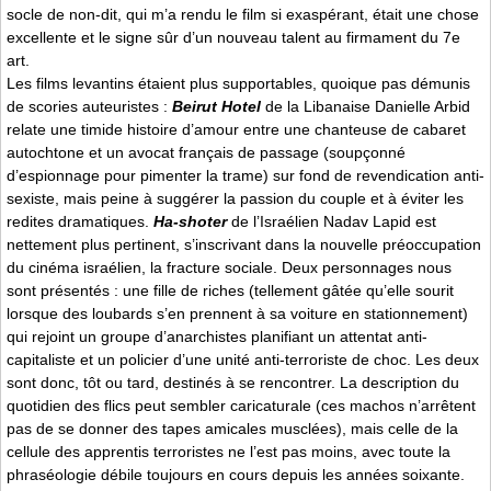
socle de non-dit, qui m’a rendu le film si exaspérant, était une chose
excellente et le signe sûr d’un nouveau talent au firmament du 7e
art.
Les films levantins étaient plus supportables, quoique pas démunis
de scories auteuristes :
Beirut Hotel
de la Libanaise Danielle Arbid
relate une timide histoire d’amour entre une chanteuse de cabaret
autochtone et un avocat français de passage (soupçonné
d’espionnage pour pimenter la trame) sur fond de revendication anti-
sexiste, mais peine à suggérer la passion du couple et à éviter les
redites dramatiques.
Ha-shoter
de l’Israélien Nadav Lapid est
nettement plus pertinent, s’inscrivant dans la nouvelle préoccupation
du cinéma israélien, la fracture sociale. Deux personnages nous
sont présentés : une fille de riches (tellement gâtée qu’elle sourit
lorsque des loubards s’en prennent à sa voiture en stationnement)
qui rejoint un groupe d’anarchistes planifiant un attentat anti-
capitaliste et un policier d’une unité anti-terroriste de choc. Les deux
sont donc, tôt ou tard, destinés à se rencontrer. La description du
quotidien des flics peut sembler caricaturale (ces machos n’arrêtent
pas de se donner des tapes amicales musclées), mais celle de la
cellule des apprentis terroristes ne l’est pas moins, avec toute la
phraséologie débile toujours en cours depuis les années soixante.