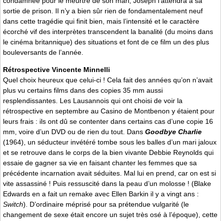
condamnée pour le meurtre de son mari, Joseph l’attendra à sa
sortie de prison. Il n’y a bien sûr rien de fondamentalement neuf
dans cette tragédie qui finit bien, mais l’intensité et le caractère
écorché vif des interprètes transcendent la banalité (du moins dans
le cinéma britannique) des situations et font de ce film un des plus
bouleversants de l’année.
Rétrospective Vincente Minnelli
Quel choix heureux que celui-ci ! Cela fait des années qu’on n’avait
plus vu certains films dans des copies 35 mm aussi
resplendissantes. Les Lausannois qui ont choisi de voir la
rétrospective en septembre au Casino de Montbenon y étaient pour
leurs frais : ils ont dû se contenter dans certains cas d’une copie 16
mm, voire d’un DVD ou de rien du tout. Dans
Goodbye Charlie
(1964), un séducteur invétéré tombe sous les balles d’un mari jaloux
et se retrouve dans le corps de la bien vivante Debbie Reynolds qui
essaie de gagner sa vie en faisant chanter les femmes que sa
précédente incarnation avait séduites. Mal lui en prend, car on est si
vite assassiné ! Puis ressuscité dans la peau d’un molosse ! (Blake
Edwards en a fait un remake avec Ellen Barkin il y a vingt ans :
Switch
). D’ordinaire méprisé pour sa prétendue vulgarité (le
changement de sexe était encore un sujet très osé à l’époque), cette