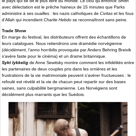
le pays qui se dit le plus libre du monde. Le clou qu’enfonce Smith
avec délectation est le prêche haineux de 15 minutes que Parks
administre à ses ouailles : les nazis catholiques de
Civitas
et les fous
d’Allah qui incendient
Charlie Hebdo
se reconnaîtront sans peine.
Trade Show
En marge du festival, les distributeurs offrent des échantillons de
leurs catalogues. Nous retiendrons une dramédie norvégienne
(décidément, l’anno horribilis provoquée par Anders Behring Breivik
s’avère faste pour le cinéma) et un drame britannique.
Sykt lykkelig
de Anne Sewitsky montre comment les infidélités entre
les partenaires de deux couples pris dans les ornières et les
frustrations de la vie matrimoniale peuvent s’avérer fructueuses : le
refoulé est révélé et la vie de chacun peut repartir sur des bases
saines, sans culpabilité bergmanienne. Les Norvégiens sont
décidément plus marrants que les Suédois.