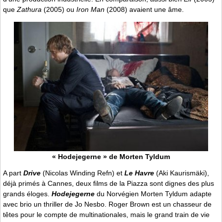
que
Zathura
(2005) ou
Iron Man
(2008) avaient une âme.
« Hodejegerne » de Morten Tyldum
A part
Drive
(Nicolas Winding Refn) et
Le Havre
(Aki Kaurismäki),
déjà primés à Cannes, deux films de la Piazza sont dignes des plus
grands éloges.
Hodejegerne
du Norvégien Morten Tyldum adapte
avec brio un thriller de Jo Nesbo. Roger Brown est un chasseur de
têtes pour le compte de multinationales, mais le grand train de vie