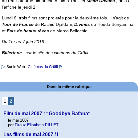
du réalisateur le dimanche 5 juin à 19h - et
Mean Dreams
, déjà à
l’affiche le jeudi 2.
Lundi 6, trois films sont projetés pour la deuxième fois. Il s’agit de
Tour de France
de Rachid Djaïdani,
Divines
de Houda Benyamina,
et
Fais de beaux rêves
de Marco Bellochio.
Du 1er au 7 juin 2016
Billetterie
: sur le site des cinémas du Grütli
Sur le Web :
Cinémas du Grütli
Dans la même rubrique
1
2
Film de mai 2007 : “Goodbye Bafana“
le mai 2007
par
Firouz Elisabeth PILLET
Les films de mai 2007 / I