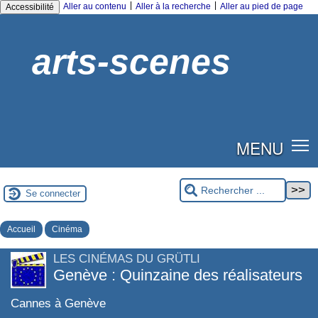
|
|
Aller au contenu
Aller à la recherche
Aller au pied de page
Accessibilité
arts-scenes
MENU
Se connecter
Accueil
Cinéma
LES CINÉMAS DU GRÜTLI
Genève : Quinzaine des réalisateurs
Cannes à Genève