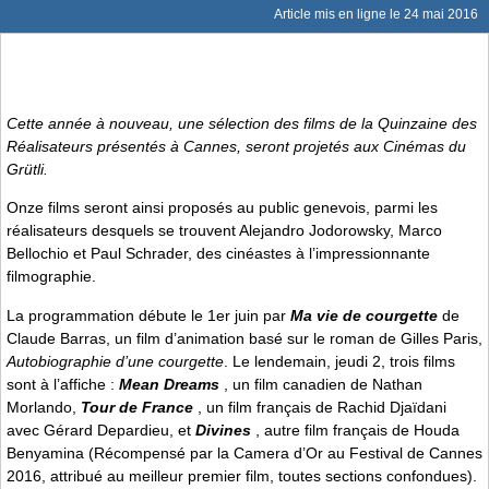
Article mis en ligne le
24 mai 2016
Cette année à nouveau, une sélection des films de la Quinzaine des
Réalisateurs présentés à Cannes, seront projetés aux Cinémas du
Grütli.
Onze films seront ainsi proposés au public genevois, parmi les
réalisateurs desquels se trouvent Alejandro Jodorowsky, Marco
Bellochio et Paul Schrader, des cinéastes à l’impressionnante
filmographie.
La programmation débute le 1er juin par
Ma vie de courgette
de
Claude Barras, un film d’animation basé sur le roman de Gilles Paris,
Autobiographie d’une courgette
. Le lendemain, jeudi 2, trois films
sont à l’affiche :
Mean Dreams
, un film canadien de Nathan
Morlando,
Tour de France
, un film français de Rachid Djaïdani
avec Gérard Depardieu, et
Divines
, autre film français de Houda
Benyamina (Récompensé par la Camera d’Or au Festival de Cannes
2016, attribué au meilleur premier film, toutes sections confondues).