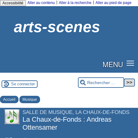
|
|
Aller au contenu
Aller à la recherche
Aller au pied de page
Accessibilité
arts-scenes
MENU
Se connecter
Accueil
Musique
SALLE DE MUSIQUE, LA CHAUX-DE-FONDS
La Chaux-de-Fonds : Andreas
Ottensamer