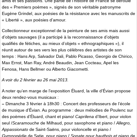
amis et ses passions. Une partie de l’histoire de France se déroule
des « Premiers poèmes », signés de son véritable patronyme
Eugène Grindel, aux poésies de la résistance avec les manuscrits de
« Liberté », aux poésies d’amour.
Collectionneur exceptionnel de la peinture de ses amis mais aussi
d’objets sauvages (il a participé à la reconnaissance d’objets
qualifiés de fétiches, au mieux d’objets « ethnographiques »), il
réunit autour de ses vers les plus célèbres des artistes de son
temps : Hans Arp, Salvador Dali, Pablo Picasso, Georgio de Chirico,
Max Ernst, Man Ray, André Beaudin, Jean Cocteau, Apel les
Fenosa, Hans Bellmer ou Alberto Giacometti.
A voir du 2 février au 26 mai 2013.
A noter qu’en marge de l’exposition Éluard, la ville d’Évian propose
deux rendez-vous musicaux :
–
Dimanche 3 février à 18h30 : Concert des professeurs de l’école
de musique d’Évian. Au programme : deux mélodies de Poulenc sur
des poèmes d’Éluard, chant et piano/
Caprilena
d’Ibert, pour violon
seul /
Scaramouche
de Milhaud, pour saxophone et piano /
Allegro,
Appassionato
de Saint-Saëns, pour violoncelle et piano /
Gymnopédie
de Satie, pour piano /
Sonate pour hautbois et piano
de