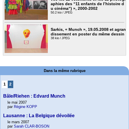
aphies des “11 enfants de l’histoire d
u cinéma“) », 2000-2002
50.2 kio / JPEG
Sarkis, « Munch », 19.05.2008 et agran
dissement en poster du même dessin
38 kio / JPEG
Dans la même rubrique
1
2
Bâle/Riehen : Edvard Munch
le mai 2007
par
Régine KOPP
Lausanne : La Belgique dévoilée
le mars 2007
par
Sarah CLAR-BOSON