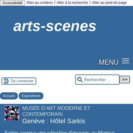
|
|
Aller au contenu
Aller à la recherche
Aller au pied de page
Accessibilité
arts-scenes
MENU
Se connecter
Accueil
Expositions
MUSÉE D’ART MODERNE ET
CONTEMPORAIN
Genève : Hôtel Sarkis
Sarkis expose une sélection d’œuvres au Mamco.