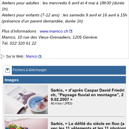
Ateliers pour adultes : les mercredis 6 avril et 4 mai à 18h30 (durée
1h).
Ateliers pour enfants (7-12 ans) : les samedis 9 avril et 16 avril à 15h
(présence d’un parent demandée, durée 1h).
Plus d’informations :
www.mamco.ch
Mamco, 10 rue des Vieux-Grenadiers, 1205 Genève
Tél. 022 320 61 22
Sur le Web :
Mamco
Fichiers à télécharger :
Images
Sarkis, « d’après Caspar David Friedri
ch, “Paysage fluvial en montagne”, 2
9.02.2007 »
40.4 kio / JPEG
Sarkis, « Le défilé du siècle en fluo (a
vec les 11 vêtements et les 11 photogr