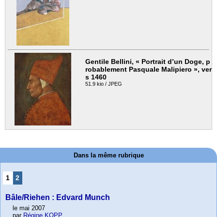
Gentile Bellini, « Portrait d’un Doge, p
robablement Pasquale Malipiero », ver
s 1460
51.9 kio / JPEG
Dans la même rubrique
1
2
Bâle/Riehen : Edvard Munch
le mai 2007
par
Régine KOPP