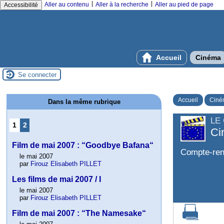
|
|
Aller au contenu
Aller à la recherche
Aller au pied de page
Accessibilité
Accueil
Cinéma
Se connecter
Accueil
Ciné
Dans la même rubrique
LE
1
2
Ci
Film de mai 2007 : “Goodbye Bafana“
Compte-re
le mai 2007
par
Firouz Elisabeth PILLET
Les films de mai 2007 / I
le mai 2007
par
Firouz Elisabeth PILLET
Film de mai 2007 : “The Namesake“