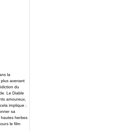
ans la
 plus avenant
édiction du
lde. Le Diable
hants amoureux,
cela implique ;
donner sa
s hautes herbes
ours le film