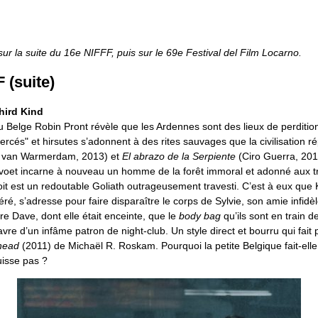
r la suite du 16e NIFFF, puis sur le 69e Festival del Film Locarno.
 (suite)
hird Kind
u Belge Robin Pront révèle que les Ardennes sont des lieux de perditio
ercés" et hirsutes s’adonnent à des rites sauvages que la civilisation r
 van Warmerdam, 2013) et
El abrazo de la Serpiente
(Ciro Guerra, 2015
voet incarne à nouveau un homme de la forêt immoral et adonné aux tr
oit est un redoutable Goliath outrageusement travesti. C’est à eux que
éré, s’adresse pour faire disparaître le corps de Sylvie, son amie infidèl
ère Dave, dont elle était enceinte, que le
body bag
qu’ils sont en train de
avre d’un infâme patron de night-club. Un style direct et bourru qui fait
head
(2011) de Michaël R. Roskam. Pourquoi la petite Belgique fait-elle
uisse pas ?