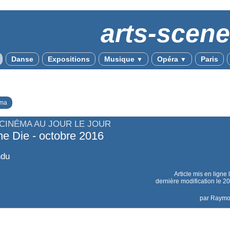
arts-scen
Danse
Expositions
Musique
Opéra
Paris
▼
▼
ma
 CINÉMA AU JOUR LE JOUR
ne Die - octobre 2016
ndu
Article mis en ligne 
dernière modification le 
par
Raym