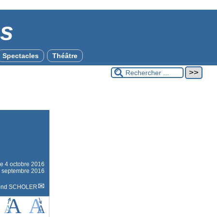
es
Spectacles
Théâtre
le
4 octobre 2016
20 septembre 2016
ond SCHOLER