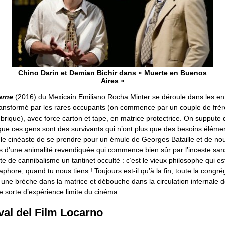
Chino Darin et Demian Bichir dans « Muerte en Buenos
Aires »
arne
(2016) du Mexicain Emiliano Rocha Minter se déroule dans les entr
transformé par les rares occupants (on commence par un couple de frèr
brique), avec force carton et tape, en matrice protectrice. On suppute q
que ces gens sont des survivants qui n’ont plus que des besoins élémen
t le cinéaste de se prendre pour un émule de Georges Bataille et de no
es d’une animalité revendiquée qui commence bien sûr par l’inceste sa
cte de cannibalisme un tantinet occulté : c’est le vieux philosophe qui 
aphore, quand tu nous tiens ! Toujours est-il qu’à la fin, toute la congré
une brèche dans la matrice et débouche dans la circulation infernale d
e sorte d’expérience limite du cinéma.
val del Film Locarno