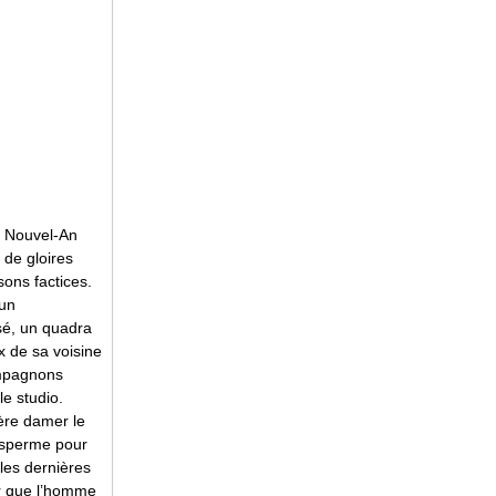
de Nouvel-An
 de gloires
sons factices.
 un
osé, un quadra
x de sa voisine
ompagnons
le studio.
ère damer le
e sperme pour
 les dernières
er que l’homme