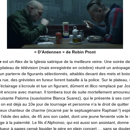
« D’Ardennen » de Robin Pront
e
est un Alex de la Iglesia satirique de la meilleure veine. Une soirée 
plateau de télévision (mais enregistrée en octobre) réunit un aréopage
un parterre de figurants sélectionnés, attablés devant des mets et bois
rue, des grévistes en fureur livrent bataille à la police. Sur le plateau,
clairage s’écroule et tue un figurant, dûment et illico remplacé par J
i vit encore avec maman. Il tombera tout de suite mortellement amoureu
éduisante Paloma (suavissime Blanca Suarez), qui le présente à ses c
r on est déjà au 10e jour de tournage et personne n’a le droit de quitter 
ieux chanteur de charme (incarné par le septuagénaire Raphael !) esp
 l’idole des ados, de 45 ans son cadet, dont une jeune fervente vole l
ge à la paternité. Le fils d’Alphonso, qui est aussi son assistant, donne
n tueur à gages censé liquider le père en plein concert … sans se dout