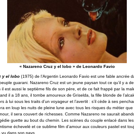
« Nazareno Cruz y el lobo » de Leonardo Favio
 y el lobo
(1975) de l’Argentin Leonardo Favio est une fable ancrée d
peuple guarani. Nazareno Cruz est un jeune paysan tout ce qu’il y a de
 il est aussi le septième fils de son père, et de ce fait frappé par la mal
nd il a 18 ans, il tombe amoureux de Griselda, la fille blonde de l’alca
rs à lui sous les traits d’un voyageur et l’avertit : s’il cède à ses penc
era en loup les nuits de pleine lune avec tous les risques du métier que 
 l’amour, il sera couvert de richesses. Comme Nazareno ne saurait aban
ragédie guette au bout du chemin. Les scènes du couple enlacé dans le
tisme échevelé et ce sublime film d’amour aux couleurs pastel est touj
s vu dans son pays.