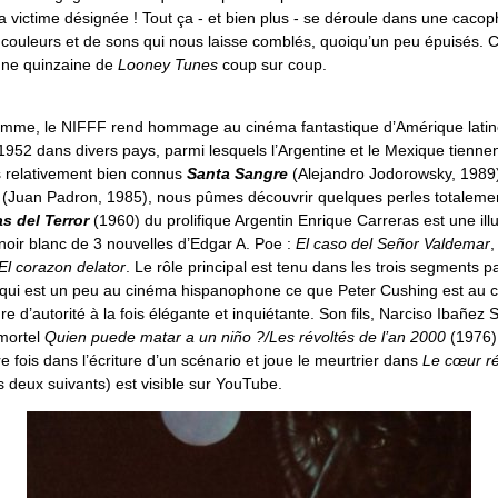
a victime désignée ! Tout ça - et bien plus - se déroule dans une caco
 couleurs et de sons qui nous laisse comblés, quoiqu’un peu épuisés.
 une quinzaine de
Looney Tunes
coup sur coup.
mme, le NIFFF rend hommage au cinéma fantastique d’Amérique latine
1952 dans divers pays, parmi lesquels l’Argentine et le Mexique tiennen
s relativement bien connus
Santa Sangre
(Alejandro Jodorowsky, 1989
(Juan Padron, 1985), nous pûmes découvrir quelques perles totaleme
s del Terror
(1960) du prolifique Argentin Enrique Carreras est une ill
oir blanc de 3 nouvelles d’Edgar A. Poe :
El caso del Señor Valdemar
El corazon delator
. Le rôle principal est tenu dans les trois segments p
qui est un peu au cinéma hispanophone ce que Peter Cushing est au 
re d’autorité à la fois élégante et inquiétante. Son fils, Narciso Ibañez 
mmortel
Quien puede matar a un niño ?/Les révoltés de l’an 2000
(1976),
e fois dans l’écriture d’un scénario et joue le meurtrier dans
Le cœur ré
 deux suivants) est visible sur YouTube.