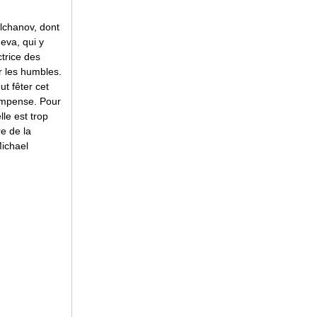
alchanov, dont
eva, qui y
ctrice des
r les humbles.
ut fêter cet
ompense. Pour
lle est trop
e de la
Michael