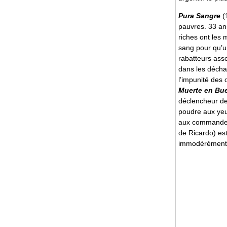
Pura Sangre
(
pauvres. 33 ans
riches ont les 
sang pour qu’un
rabatteurs asso
dans les déchar
l’impunité des
Muerte en Bu
déclencheur de 
poudre aux yeux
aux commandes.
de Ricardo) es
immodérément s