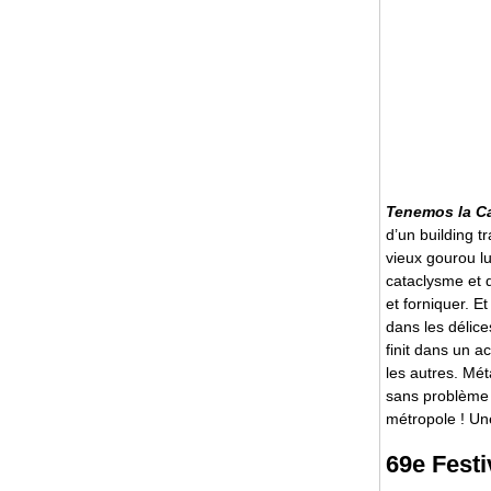
Tenemos la C
d’un building 
vieux gourou lu
cataclysme et 
et forniquer. E
dans les délic
finit dans un a
les autres. Mét
sans problème 
métropole ! Un
69e Festi