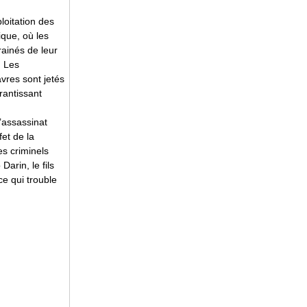
loitation des
ique, où les
rainés de leur
. Les
vres sont jetés
rantissant
’assassinat
fet de la
es criminels
arin, le fils
e qui trouble