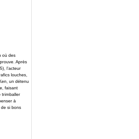
n où des
éprouve. Après
), l’acteur
afics louches,
 Ken, un détenu
e, faisant
 trimballer
 penser à
 de si bons