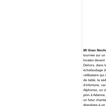
Mi Gran Noch
tournée sur un 
locales devant 
Dehors, dans la 
échafaudage d’é
célibataire qu
de table, la s
d’infortune, ca
Alphonso, un v
pion à Adanne,
un futur chanta
directives à u