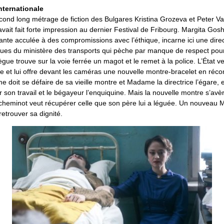
nternationale
econd long métrage de fiction des Bulgares Kristina Grozeva et Peter V
vait fait forte impression au dernier Festival de Fribourg. Margita Gosh
nante acculée à des compromissions avec l’éthique, incarne ici une dire
iques du ministère des transports qui pèche par manque de respect pou
ue trouve sur la voie ferrée un magot et le remet à la police. L’État ve
et lui offre devant les caméras une nouvelle montre-bracelet en réc
me doit se défaire de sa vieille montre et Madame la directrice l’égare, e
son travail et le bégayeur l’enquiquine. Mais la nouvelle montre s’avèr
 cheminot veut récupérer celle que son père lui a léguée. Un nouveau 
etrouver sa dignité.