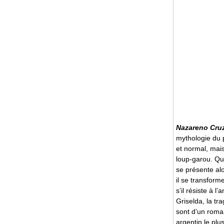
Nazareno Cruz
mythologie du 
et normal, mais
loup-garou. Qua
se présente alo
il se transform
s’il résiste à
Griselda, la t
sont d’un roman
argentin le plu