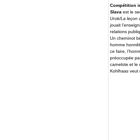
Compétition i
Slava
est le s
Urok/La leçon
a
jouait l’enseig
relations publ
Un cheminot bèg
homme honnête 
ce faire, l’hom
préoccupée par 
camelote et le
Kohlhaas veut r