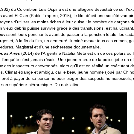
1982) du Colombien Luis Ospina est une allégorie dévastatrice sur l’exp
 avant El Clan (Pablo Trapero, 2015), le film décrit une société vampir
moyens d’utiliser les moins riches à leur guise : le nombre de garçons d
 vieux débris puisse survivre grâce à des transfusions, est hallucinant
uvissent leurs penchants avant de passer à la ponction létale, les cada
ges et, à la fin du film, un demeuré illuminé avoue tous ces crimes, ga
 ordures. Magistral et d’une sécheresse documentaire.
enos Aires
(2014) de l’Argentine Natalia Meta est un de ces polars où l
l’enquête n’est jamais résolu. Une jeune recrue de la police jette en ef
 des inspecteurs chevronnés, alors qu’il est en réalité un exécutant d
 Climat étrange et ambigu, car le beau jeune homme (joué par Chino D
t prêt à payer de sa personne pour piéger des suspects homosexuels, c
on supérieur hiérarchique. Du noir latino.