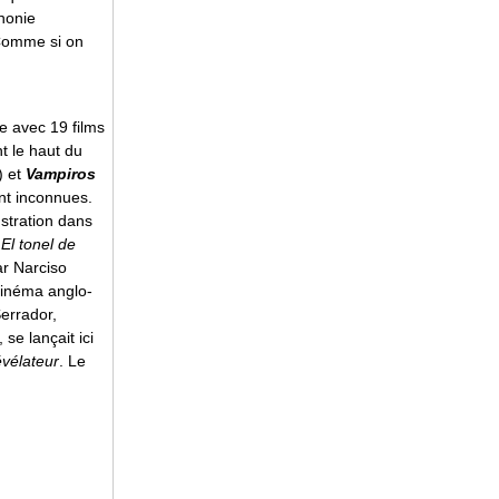
phonie
 Comme si on
 avec 19 films
t le haut du
) et
Vampiros
nt inconnues.
ustration dans
,
El tonel de
ar Narciso
cinéma anglo-
Serrador,
 se lançait ici
vélateur
. Le