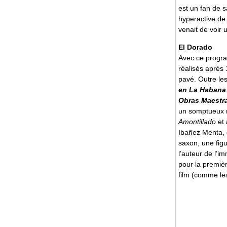
est un fan de s
hyperactive de
venait de voir
El Dorado
Avec ce progra
réalisés après 
pavé. Outre le
en La Habana
Obras Maestra
un somptueux n
Amontillado
et
Ibañez Menta, 
saxon, une figu
l’auteur de l’i
pour la premièr
film (comme les