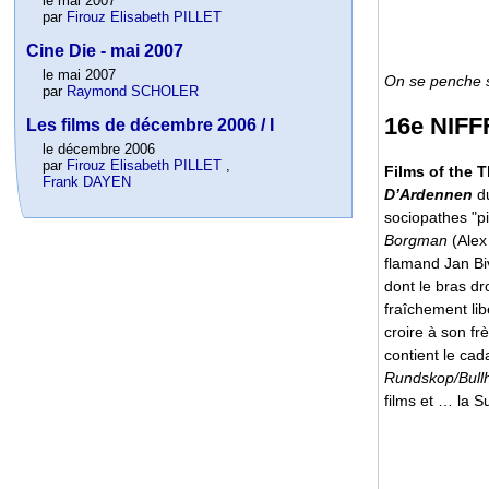
le mai 2007
par
Firouz Elisabeth PILLET
Cine Die - mai 2007
le mai 2007
On se penche su
par
Raymond SCHOLER
16e NIFFF
Les films de décembre 2006 / I
le décembre 2006
par
Firouz Elisabeth PILLET
,
Films of the T
Frank DAYEN
D’Ardennen
d
sociopathes "pi
Borgman
(Alex
flamand Jan Bi
dont le bras dr
fraîchement lib
croire à son fr
contient le cad
Rundskop/Bull
films et … la S