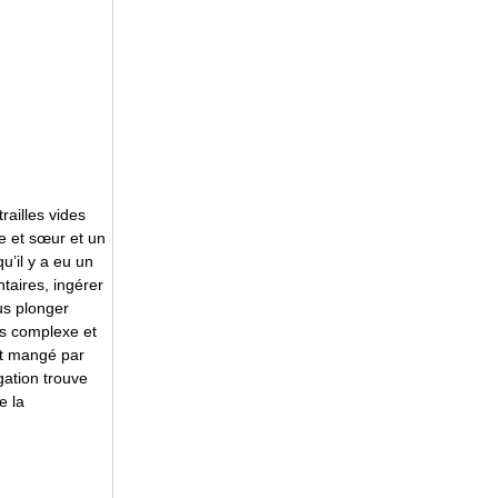
ailles vides
e et sœur et un
u’il y a eu un
taires, ingérer
us plonger
ns complexe et
est mangé par
gation trouve
e la