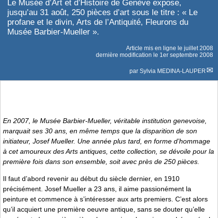
Le Musée d’Art et d’Histoire de Genève expose,
jusqu’au 31 août, 250 pièces d’art sous le titre : « Le
profane et le divin, Arts de l’Antiquité, Fleurons du
Musée Barbier-Mueller ».
Article mis en ligne le
juillet 2008
dernière modification le 1er septembre 2008
par
Sylvia MEDINA-LAUPER
En 2007, le Musée Barbier-Mueller, véritable institution genevoise,
marquait ses 30 ans, en même temps que la disparition de son
initiateur, Josef Mueller. Une année plus tard, en forme d’hommage
à cet amoureux des Arts antiques, cette collection, se dévoile pour la
première fois dans son ensemble, soit avec près de 250 pièces.
Il faut d’abord revenir au début du siècle dernier, en 1910
précisément. Josef Mueller a 23 ans, il aime passionément la
peinture et commence à s’intéresser aux arts premiers. C’est alors
qu’il acquiert une première oeuvre antique, sans se douter qu’elle