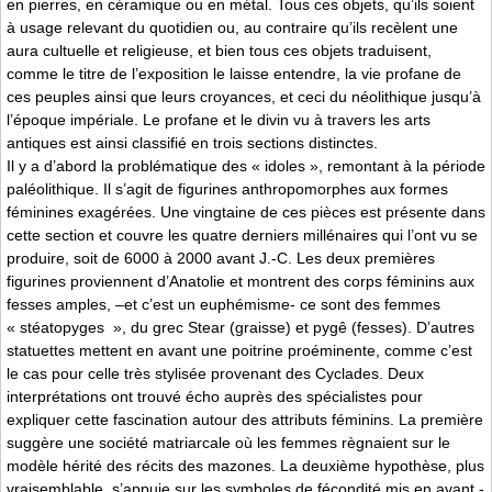
en pierres, en céramique ou en métal. Tous ces objets, qu’ils soient
à usage relevant du quotidien ou, au contraire qu’ils recèlent une
aura cultuelle et religieuse, et bien tous ces objets traduisent,
comme le titre de l’exposition le laisse entendre, la vie profane de
ces peuples ainsi que leurs croyances, et ceci du néolithique jusqu’à
l’époque impériale. Le profane et le divin vu à travers les arts
antiques est ainsi classifié en trois sections distinctes.
Il y a d’abord la problématique des « idoles », remontant à la période
paléolithique. Il s’agit de figurines anthropomorphes aux formes
féminines exagérées. Une vingtaine de ces pièces est présente dans
cette section et couvre les quatre derniers millénaires qui l’ont vu se
produire, soit de 6000 à 2000 avant J.-C. Les deux premières
figurines proviennent d’Anatolie et montrent des corps féminins aux
fesses amples, –et c’est un euphémisme- ce sont des femmes
« stéatopyges », du grec Stear (graisse) et pygê (fesses). D’autres
statuettes mettent en avant une poitrine proéminente, comme c’est
le cas pour celle très stylisée provenant des Cyclades. Deux
interprétations ont trouvé écho auprès des spécialistes pour
expliquer cette fascination autour des attributs féminins. La première
suggère une société matriarcale où les femmes règnaient sur le
modèle hérité des récits des mazones. La deuxième hypothèse, plus
vraisemblable, s’appuie sur les symboles de fécondité mis en avant -