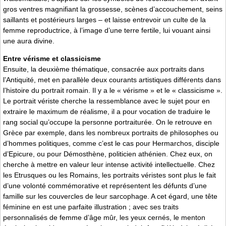
gros ventres magnifiant la grossesse, scènes d’accouchement, seins
saillants et postérieurs larges – et laisse entrevoir un culte de la
femme reproductrice, à l’image d’une terre fertile, lui vouant ainsi
une aura divine.
Entre vérisme et classicisme
Ensuite, la deuxième thématique, consacrée aux portraits dans
l’Antiquité, met en parallèle deux courants artistiques différents dans
l’histoire du portrait romain. Il y a le « vérisme » et le « classicisme ».
Le portrait vériste cherche la ressemblance avec le sujet pour en
extraire le maximum de réalisme, il a pour vocation de traduire le
rang social qu’occupe la personne portraiturée. On le retrouve en
Grèce par exemple, dans les nombreux portraits de philosophes ou
d’hommes politiques, comme c’est le cas pour Hermarchos, disciple
d’Epicure, ou pour Démosthène, politicien athénien. Chez eux, on
cherche à mettre en valeur leur intense activité intellectuelle. Chez
les Etrusques ou les Romains, les portraits véristes sont plus le fait
d’une volonté commémorative et représentent les défunts d’une
famille sur les couvercles de leur sarcophage. A cet égard, une tête
féminine en est une parfaite illustration ; avec ses traits
personnalisés de femme d’âge mûr, les yeux cernés, le menton