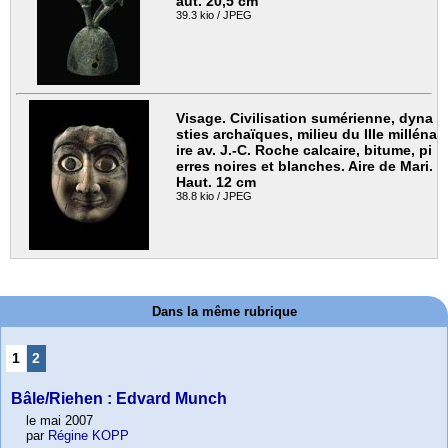
aut. 20,5 cm
39.3 kio / JPEG
Visage. Civilisation sumérienne, dyna
sties archaïques, milieu du IIIe milléna
ire av. J.-C. Roche calcaire, bitume, pi
erres noires et blanches. Aire de Mari.
Haut. 12 cm
38.8 kio / JPEG
Dans la même rubrique
1
2
Bâle/Riehen : Edvard Munch
le mai 2007
par
Régine KOPP