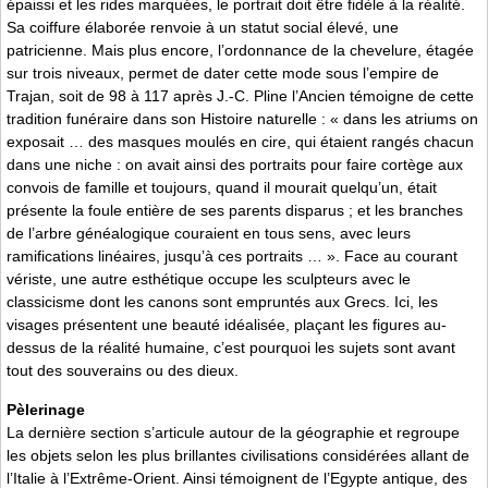
épaissi et les rides marquées, le portrait doit être fidèle à la réalité.
Sa coiffure élaborée renvoie à un statut social élevé, une
patricienne. Mais plus encore, l’ordonnance de la chevelure, étagée
sur trois niveaux, permet de dater cette mode sous l’empire de
Trajan, soit de 98 à 117 après J.-C. Pline l’Ancien témoigne de cette
tradition funéraire dans son Histoire naturelle : « dans les atriums on
exposait … des masques moulés en cire, qui étaient rangés chacun
dans une niche : on avait ainsi des portraits pour faire cortège aux
convois de famille et toujours, quand il mourait quelqu’un, était
présente la foule entière de ses parents disparus ; et les branches
de l’arbre généalogique couraient en tous sens, avec leurs
ramifications linéaires, jusqu’à ces portraits … ». Face au courant
vériste, une autre esthétique occupe les sculpteurs avec le
classicisme dont les canons sont empruntés aux Grecs. Ici, les
visages présentent une beauté idéalisée, plaçant les figures au-
dessus de la réalité humaine, c’est pourquoi les sujets sont avant
tout des souverains ou des dieux.
Pèlerinage
La dernière section s’articule autour de la géographie et regroupe
les objets selon les plus brillantes civilisations considérées allant de
l’Italie à l’Extrême-Orient. Ainsi témoignent de l’Egypte antique, des