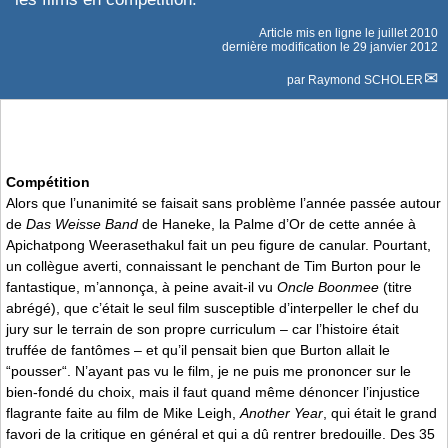
Article mis en ligne le
juillet 2010
dernière modification le 29 janvier 2012
par
Raymond SCHOLER
Compétition
Alors que l’unanimité se faisait sans problème l’année passée autour
de
Das Weisse Band
de Haneke, la Palme d’Or de cette année à
Apichatpong Weerasethakul fait un peu figure de canular. Pourtant,
un collègue averti, connaissant le penchant de Tim Burton pour le
fantastique, m’annonça, à peine avait-il vu
Oncle Boonmee
(titre
abrégé), que c’était le seul film susceptible d’interpeller le chef du
jury sur le terrain de son propre curriculum – car l’histoire était
truffée de fantômes – et qu’il pensait bien que Burton allait le
“pousser“. N’ayant pas vu le film, je ne puis me prononcer sur le
bien-fondé du choix, mais il faut quand même dénoncer l’injustice
flagrante faite au film de Mike Leigh,
Another Year
, qui était le grand
favori de la critique en général et qui a dû rentrer bredouille. Des 35