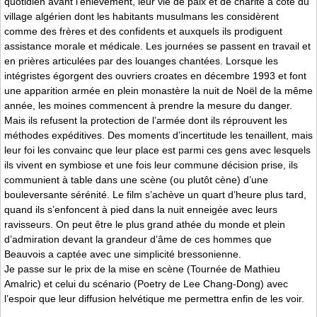
quotidien avant l’enlèvement, leur vie de paix et de charité à côté du
village algérien dont les habitants musulmans les considèrent
comme des frères et des confidents et auxquels ils prodiguent
assistance morale et médicale. Les journées se passent en travail et
en prières articulées par des louanges chantées. Lorsque les
intégristes égorgent des ouvriers croates en décembre 1993 et font
une apparition armée en plein monastère la nuit de Noël de la même
année, les moines commencent à prendre la mesure du danger.
Mais ils refusent la protection de l’armée dont ils réprouvent les
méthodes expéditives. Des moments d’incertitude les tenaillent, mais
leur foi les convainc que leur place est parmi ces gens avec lesquels
ils vivent en symbiose et une fois leur commune décision prise, ils
communient à table dans une scène (ou plutôt cène) d’une
bouleversante sérénité. Le film s’achève un quart d’heure plus tard,
quand ils s’enfoncent à pied dans la nuit enneigée avec leurs
ravisseurs. On peut être le plus grand athée du monde et plein
d’admiration devant la grandeur d’âme de ces hommes que
Beauvois a captée avec une simplicité bressonienne.
Je passe sur le prix de la mise en scène (Tournée de Mathieu
Amalric) et celui du scénario (Poetry de Lee Chang-Dong) avec
l’espoir que leur diffusion helvétique me permettra enfin de les voir.