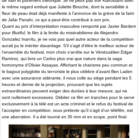
de vain et purement théorique. Je ne peux pas voir Kiarostami avec
le même regard embué que Juliette Binoche, dont la sensibilité à
fleur de peau était déjà manifeste à l’annonce de la grève de la faim
de Jafar Panahi, ce qui a peut-être contribué à son prix.
Quant au prix d’interprétation masculine remporté par Javier Bardem
pour
Biutiful
, le film à la limite du misérabilisme de Alejandro
Gonzalez Inarritu, je ne vois pas quel autre acteur de la compétition
aurait pu le mériter davantage. S’il s’agit d’élire le meilleur acteur de
l’ensemble du festival, mon choix s’arrête sur le Vénézuélien Edgar
Ramirez, qui livre un Carlos plus vrai que nature dans la saga
homonyme d’Olivier Assayas. Affichant le charisme peu commun et
le bagout polyglotte du terroriste le plus célèbre d’avant Ben Laden
avec une assurance sidérante, il nous colle au siège pendant les 5
heures et demie de la projection, prouvant que les sujets
extraordinaires peuvent exiger des durées à leur mesure, qui ne
sont nullement excessives. Débiter ce film en tranches pour le servir
exclusivement à la télé est un acte criminel et le refus du festival de
l’accepter en compétition, sous prétexte qu’il s’agit d’un téléfilm, est
une aberration. Il a été tourné en 35 mm et en scope, point final.