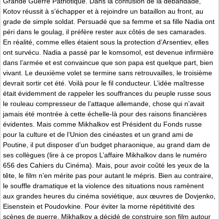
Grande Guerre Patriotique. Dans la confusion de la débandade,
Kotov réussit à s’échapper et à rejoindre un bataillon au front, au
grade de simple soldat. Persuadé que sa femme et sa fille Nadia ont
péri dans le goulag, il préfère rester aux côtés de ses camarades.
En réalité, comme elles étaient sous la protection d’Arsentiev, elles
ont survécu. Nadia a passé par le komsomol, est devenue infirmière
dans l’armée et est convaincue que son papa est quelque part, bien
vivant. Le deuxième volet se termine sans retrouvailles, le troisième
devrait sortir cet été. Voilà pour le fil conducteur. L’idée maîtresse
était évidemment de rappeler les souffrances du peuple russe sous
le rouleau compresseur de l’attaque allemande, chose qui n’avait
jamais été montrée à cette échelle-là pour des raisons financières
évidentes. Mais comme Mikhalkov est Président du Fonds russe
pour la culture et de l’Union des cinéastes et un grand ami de
Poutine, il put disposer d’un budget pharaonique, au grand dam de
ses collègues (lire à ce propos L’affaire Mikhalkov dans le numéro
656 des Cahiers du Cinéma). Mais, pour avoir coûté les yeux de la
tête, le film n’en mérite pas pour autant le mépris. Bien au contraire,
le souffle dramatique et la violence des situations nous ramènent
aux grandes heures du cinéma soviétique, aux œuvres de Dovjenko,
Eisenstein et Poudovkine. Pour éviter la morne répétitivité des
scènes de guerre, Mikhalkov a décidé de construire son film autour