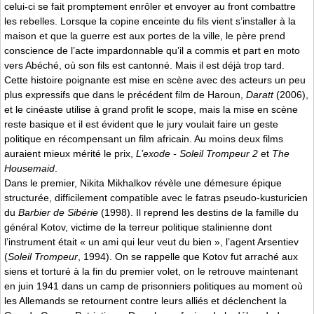
celui-ci se fait promptement enrôler et envoyer au front combattre
les rebelles. Lorsque la copine enceinte du fils vient s’installer à la
maison et que la guerre est aux portes de la ville, le père prend
conscience de l’acte impardonnable qu’il a commis et part en moto
vers Abéché, où son fils est cantonné. Mais il est déjà trop tard.
Cette histoire poignante est mise en scène avec des acteurs un peu
plus expressifs que dans le précédent film de Haroun,
Daratt
(2006),
et le cinéaste utilise à grand profit le scope, mais la mise en scène
reste basique et il est évident que le jury voulait faire un geste
politique en récompensant un film africain. Au moins deux films
auraient mieux mérité le prix,
L’exode - Soleil Trompeur 2
et
The
Housemaid
.
Dans le premier, Nikita Mikhalkov révèle une démesure épique
structurée, difficilement compatible avec le fatras pseudo-kusturicien
du
Barbier de Sibérie
(1998). Il reprend les destins de la famille du
général Kotov, victime de la terreur politique stalinienne dont
l’instrument était « un ami qui leur veut du bien », l’agent Arsentiev
(
Soleil Trompeur
, 1994). On se rappelle que Kotov fut arraché aux
siens et torturé à la fin du premier volet, on le retrouve maintenant
en juin 1941 dans un camp de prisonniers politiques au moment où
les Allemands se retournent contre leurs alliés et déclenchent la