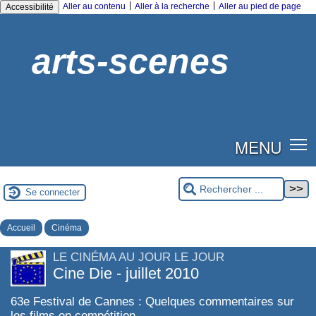
|
|
Aller au contenu
Aller à la recherche
Aller au pied de page
Accessibilité
arts-scenes
MENU
Se connecter
Accueil
Cinéma
LE CINÉMA AU JOUR LE JOUR
Cine Die - juillet 2010
63e Festival de Cannes : Quelques commentaires sur
les films en compétition.