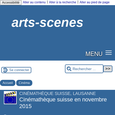
|
|
Aller au contenu
Aller à la recherche
Aller au pied de page
Accessibilité
arts-scenes
MENU
Se connecter
Accueil
Cinéma
CINÉMATHÈQUE SUISSE, LAUSANNE
Cinémathèque suisse en novembre
2015